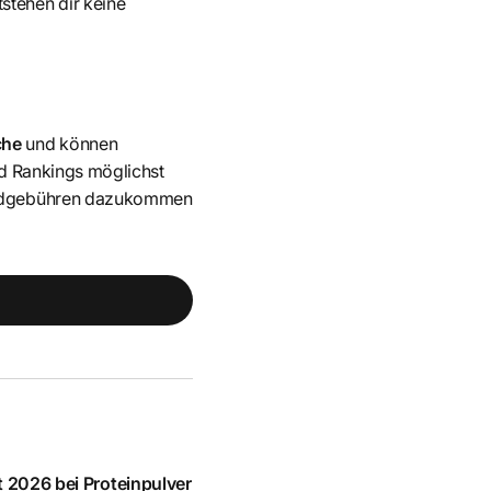
stehen dir keine
che
und können
nd Rankings möglichst
sandgebühren dazukommen
 2026 bei Proteinpulver