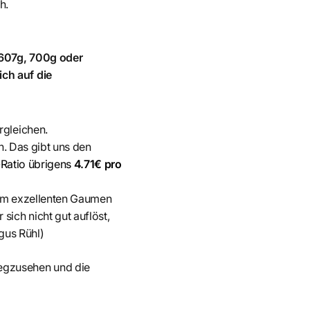
h.
 607g, 700g oder
ch auf die
rgleichen.
en. Das gibt uns den
s-Ratio übrigens
4.71€ pro
inem exzellenten Gaumen
sich nicht gut auflöst,
gus Rühl)
egzusehen und die