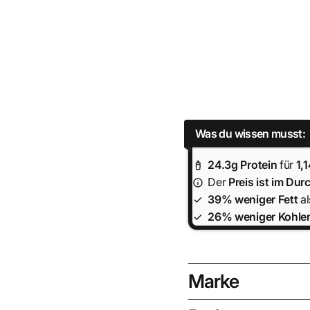
Was du wissen musst:
24.3
g Protein
für
1,
Der
Preis ist
im Durc
39% weniger Fett
al
26% weniger Kohle
Marke