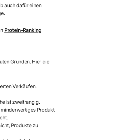
hab auch dafür einen
ge.
in
Protein-Ranking
guten Gründen. Hier die
ierten Verkäufen.
he ist zweitrangig.
n minderwertiges Produkt
cht.
nicht, Produkte zu