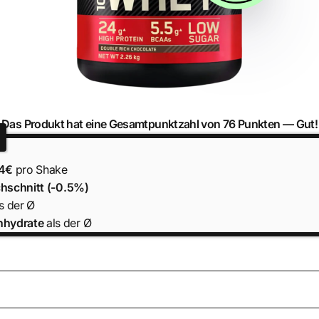
Das Produkt hat eine Gesamtpunktzahl von 76 Punkten —
Gut!
14€
pro Shake
hschnitt (-0.5%)
s der Ø
nhydrate
als der Ø