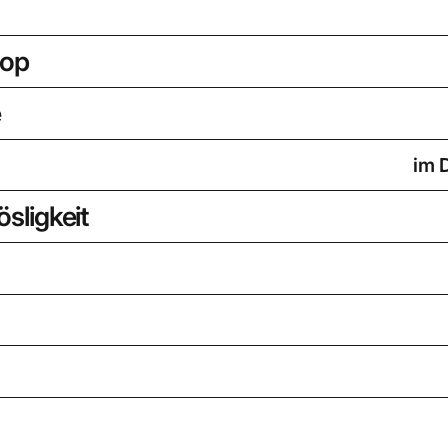
oop
e
im 
sligkeit