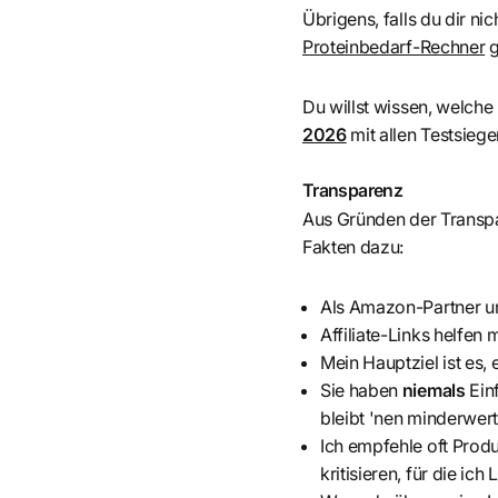
Übrigens, falls du dir nic
Proteinbedarf-Rechner
g
Du willst wissen, welche
2026
mit allen Testsiege
Transparenz
Aus Gründen der Transpar
Fakten dazu:
Als Amazon-Partner und
Affiliate-Links helfen 
Mein Hauptziel ist es, 
Sie haben
niemals
Ein
bleibt 'nen minderwerti
Ich empfehle oft Produk
kritisieren, für die ich