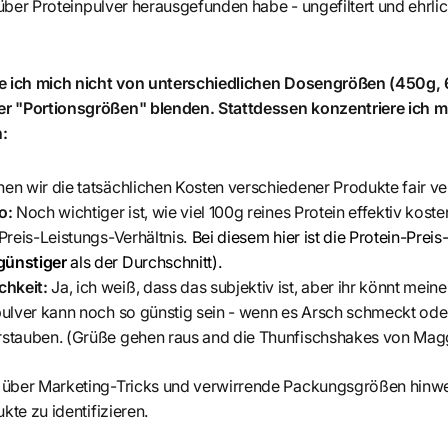
 über Proteinpulver herausgefunden habe - ungefiltert und ehrlic
se ich mich nicht von unterschiedlichen Dosengrößen (450g,
r "Portionsgrößen" blenden. Stattdessen konzentriere ich mi
:
en wir die tatsächlichen Kosten verschiedener Produkte fair ve
io:
Noch wichtiger ist, wie viel 100g reines Protein effektiv kost
 Preis-Leistungs-Verhältnis.
Bei diesem hier ist die Protein-Prei
günstiger
als der Durchschnitt)
.
hkeit:
Ja, ich weiß, dass das subjektiv ist, aber ihr könnt me
pulver kann noch so günstig sein - wenn es Arsch schmeckt oder 
rstauben. (Grüße gehen raus and die Thunfischshakes von Mag
 über Marketing-Tricks und verwirrende Packungsgrößen hinw
kte zu identifizieren.