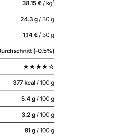
38.15 €
/ kg¹
24.3
g
/ 30 g
1,14 €
/ 30 g
Durchschnitt (-0.5%)
★★★★☆
377 kcal
/ 100 g
5.4 g
/ 100 g
3.2 g
/ 100 g
81 g
/ 100 g