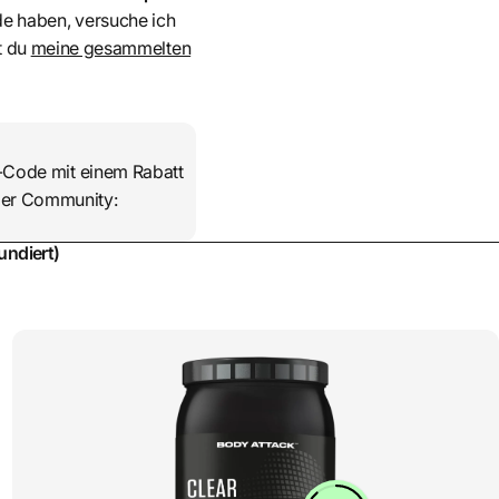
de haben, versuche ich
t du
meine gesammelten
r-Code mit einem Rabatt
 der Community:
undiert)