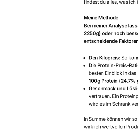
findest du alles, was ich
Meine Methode
Bei meiner Analyse las
2250g) oder noch besse
entscheidende Faktoren
Den Kilopreis:
So könn
Die Protein-Preis-Rat
besten Einblick in das
100g Protein
(
24.7% 
Geschmack und Löslic
vertrauen. Ein Protein
wird es im Schrank ve
In Summe können wir so
wirklich wertvollen Produ