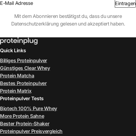
Section
Eintragen
Abschnitt
Mit dem Abonnieren bestätigst du, dass du unsere
Datenschutzerklärung gelesen und akzeptiert haben.
Quick Links
Billiges Proteinpulver
Günstiges Clear Whey
Protein Matcha
Bestes Proteinpulver
Protein Matrix
Proteinpulver Tests
Biotech 100% Pure Whey
More Protein Sahne
Bester Protein-Shaker
Proteinpulver Preisvergleich