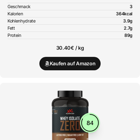
Geschmack
3
Kalorien
364kcal
Kohlenhydrate
3.9g
Fett
2.7g
Protein
89g
30.40€ / kg
Kaufen auf Amazon
84