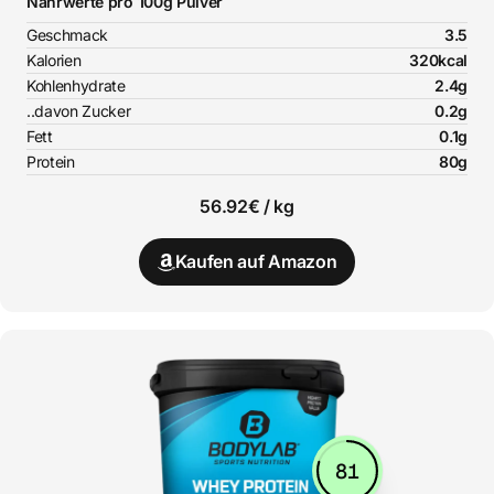
Nährwerte pro 100g Pulver
Geschmack
3.5
Kalorien
320kcal
Kohlenhydrate
2.4g
..davon Zucker
0.2g
Fett
0.1g
Protein
80g
56.92€ / kg
Kaufen auf Amazon
81