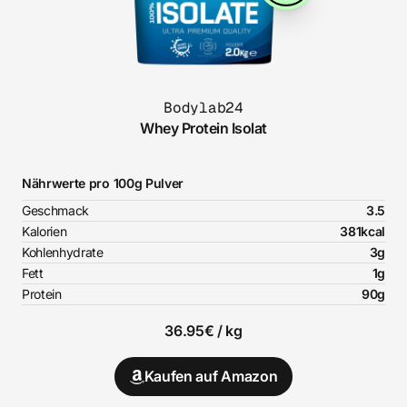
Bodylab24
Whey Protein Isolat
Nährwerte pro 100g Pulver
Geschmack
3.5
Kalorien
381kcal
Kohlenhydrate
3g
Fett
1g
Protein
90g
36.95€ / kg
Kaufen auf Amazon