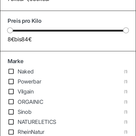
Preis pro Kilo
8€
bis
84€
Marke
Naked
(1)
Powerbar
(1)
Vilgain
(1)
ORGAINIC
(1)
Sinob
(1)
NATURELETICS
(1)
RheinNatur
(1)