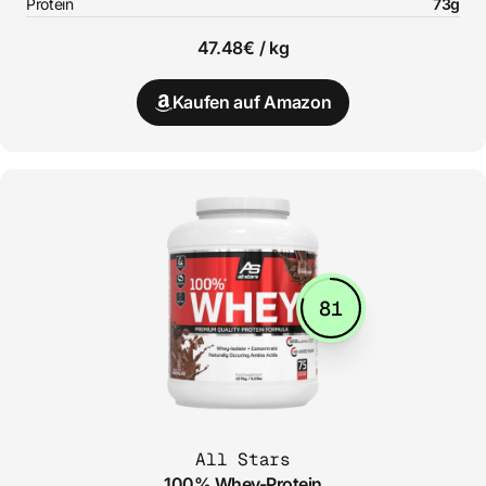
Protein
73g
47.48€ / kg
Kaufen auf Amazon
81
All Stars
100% Whey-Protein