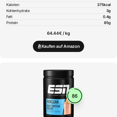
Kalorien
375kcal
Kohlenhydrate
3g
Fett
0.4g
Protein
85g
64.44€ / kg
Kaufen auf Amazon
86