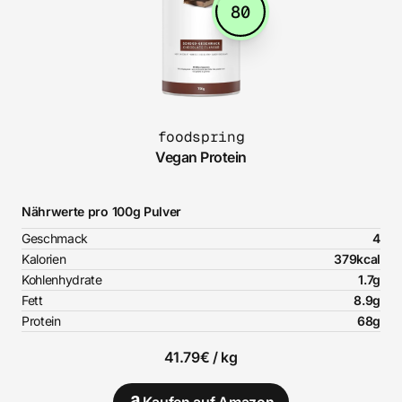
80
foodspring
Vegan Protein
Nährwerte pro 100g Pulver
Geschmack
4
Kalorien
379kcal
Kohlenhydrate
1.7g
Fett
8.9g
Protein
68g
41.79€ / kg