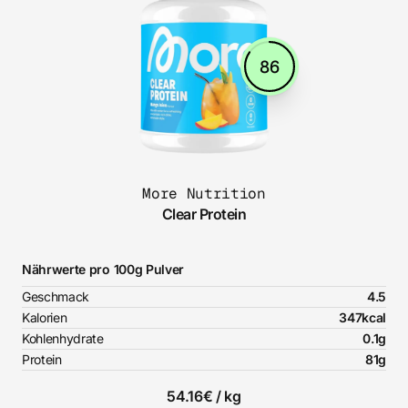
86
More Nutrition
Clear Protein
Nährwerte pro 100g Pulver
Geschmack
4.5
Kalorien
347kcal
Kohlenhydrate
0.1g
Protein
81g
54.16€ / kg