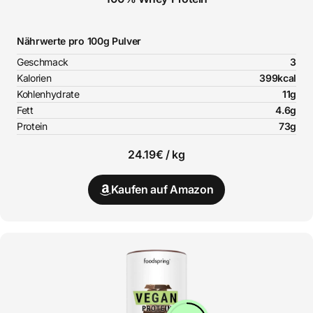
Nährwerte pro 100g Pulver
Geschmack
3
Kalorien
399kcal
Kohlenhydrate
11g
Fett
4.6g
Protein
73g
24.19€ / kg
Kaufen auf Amazon