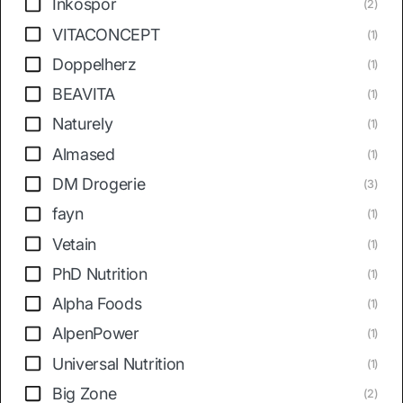
Inkospor
(2)
VITACONCEPT
(1)
Doppelherz
(1)
BEAVITA
(1)
Naturely
(1)
Almased
(1)
DM Drogerie
(3)
fayn
(1)
Vetain
(1)
PhD Nutrition
(1)
Alpha Foods
(1)
AlpenPower
(1)
Universal Nutrition
(1)
Big Zone
(2)