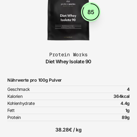
85
Protein Works
Diet Whey Isolate 90
Nährwerte pro 100g Pulver
Geschmack
4
Kalorien
364kcal
Kohlenhydrate
4.4g
Fett
1g
Protein
89g
38.28€ / kg