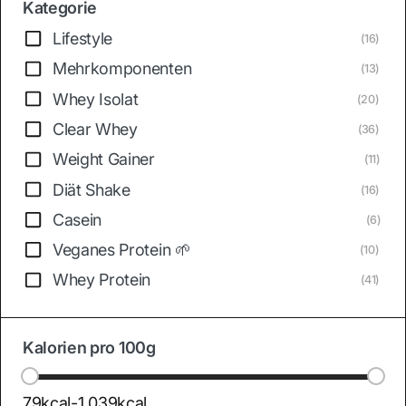
Kategorie
Lifestyle
(16)
Mehrkomponenten
(13)
Whey Isolat
(20)
Clear Whey
(36)
Weight Gainer
(11)
Diät Shake
(16)
Casein
(6)
Veganes Protein 🌱
(10)
Whey Protein
(41)
Kalorien pro 100g
79kcal
-
1,039kcal