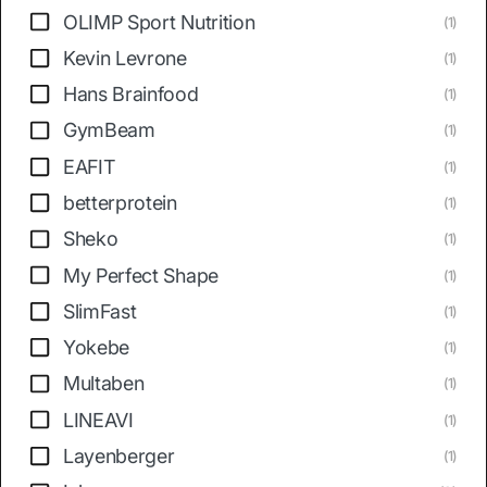
OLIMP Sport Nutrition
(1)
Kevin Levrone
(1)
Hans Brainfood
(1)
GymBeam
(1)
EAFIT
(1)
betterprotein
(1)
Sheko
(1)
My Perfect Shape
(1)
SlimFast
(1)
Yokebe
(1)
Multaben
(1)
LINEAVI
(1)
Layenberger
(1)