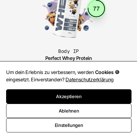
77
Body IP
Perfect Whey Protein
Um dein Erlebnis zu verbessern, werden
Cookies 🍪
Nährwerte pro 100g Pulver
eingesetzt. Einverstanden?
Datenschutzerklärung
Geschmack
3.5
Kalorien
397kcal
Akzeptieren
Kohlenhydrate
4.9g
Fett
4.8g
Ablehnen
Protein
81g
Einstellungen
33.32€ / kg