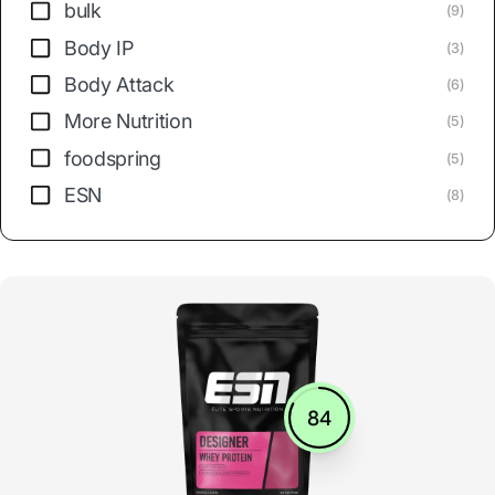
bulk
(9)
Body IP
(3)
Body Attack
(6)
More Nutrition
(5)
foodspring
(5)
ESN
(8)
84