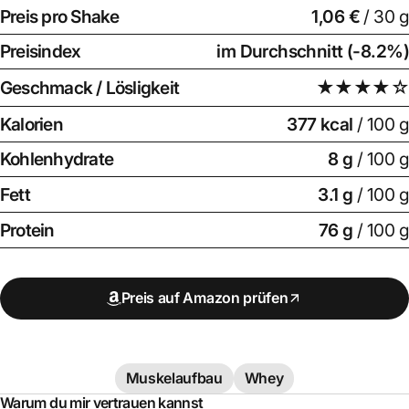
Preis pro Shake
1,06 €
/ 30 g
Preisindex
im Durchschnitt (-8.2%)
Geschmack / Lösligkeit
★★★★☆
Kalorien
377 kcal
/ 100 g
Kohlenhydrate
8 g
/ 100 g
Fett
3.1 g
/ 100 g
Protein
76 g
/ 100 g
Preis auf Amazon prüfen
Muskelaufbau
Whey
Warum du mir vertrauen kannst