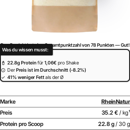
Das Produkt hat eine Gesamtpunktzahl von 78 Punkten —
Gut!
Was du wissen musst:
22.8
g Protein
für
1,06€
pro Shake
Der
Preis ist
im Durchschnitt (-8.2%)
41% weniger Fett
als der Ø
Marke
RheinNatur
Preis
35.2 €
/ kg¹
Protein pro Scoop
22.8
g
/ 30 g