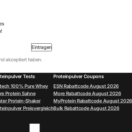
es
!
Eintragen
nd akzeptiert haben.
teinpulver Tests
Proteinpulver Coupons
otech 100% Pure Whey
ESN Rabattcode August 2026
e Protein Sahne
More Rabattcode August 2026
ter Protein-Shaker
MyProtein Rabattcode August 2026
teinpulver Preisvergleich
Bulk Rabattcode August 2026