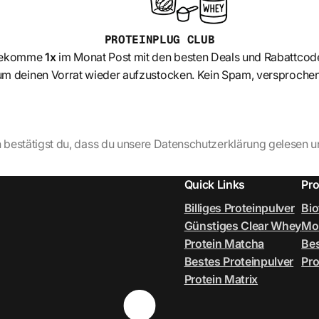
PROTEINPLUG
CLUB
ekomme
1x
im Monat Post mit den besten Deals und Rabattcod
um deinen Vorrat wieder aufzustocken. Kein Spam, versprochen
bestätigst du, dass du unsere Datenschutzerklärung gelesen u
Quick Links
Pro
Billiges Proteinpulver
Bi
Günstiges Clear Whey
Mor
Protein Matcha
Bes
Bestes Proteinpulver
Pro
Protein Matrix