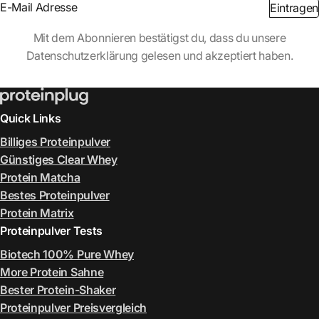
Section
Eintragen
Abschnitt
Mit dem Abonnieren bestätigst du, dass du unsere
Datenschutzerklärung gelesen und akzeptiert haben.
Quick Links
Billiges Proteinpulver
Günstiges Clear Whey
Protein Matcha
Bestes Proteinpulver
Protein Matrix
Proteinpulver Tests
Biotech 100% Pure Whey
More Protein Sahne
Bester Protein-Shaker
Proteinpulver Preisvergleich