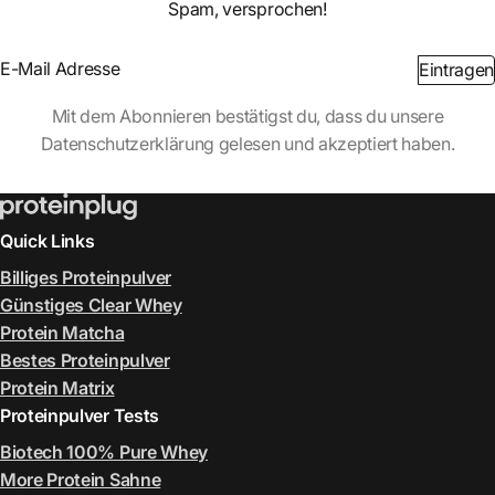
Spam, versprochen!
Section
Eintragen
Abschnitt
Mit dem Abonnieren bestätigst du, dass du unsere
Datenschutzerklärung gelesen und akzeptiert haben.
Quick Links
Billiges Proteinpulver
Günstiges Clear Whey
Protein Matcha
Bestes Proteinpulver
Protein Matrix
Proteinpulver Tests
Biotech 100% Pure Whey
More Protein Sahne