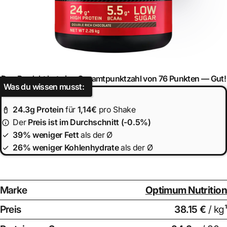
Das Produkt hat eine Gesamtpunktzahl von 76 Punkten —
Gut!
Was du wissen musst:
24.3
g Protein
für
1,14€
pro Shake
Der
Preis ist
im Durchschnitt (-0.5%)
39% weniger Fett
als der Ø
26% weniger Kohlenhydrate
als der Ø
Marke
Optimum Nutrition
Preis
38.15 €
/ kg¹