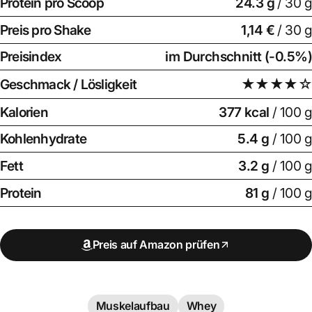
Protein pro Scoop
24.3
g
/ 30 g
Preis pro Shake
1,14 €
/ 30 g
Preisindex
im Durchschnitt (-0.5%)
Geschmack / Lösligkeit
★★★★☆
Kalorien
377 kcal
/ 100 g
Kohlenhydrate
5.4 g
/ 100 g
Fett
3.2 g
/ 100 g
Protein
81 g
/ 100 g
Preis auf Amazon prüfen
Muskelaufbau
Whey