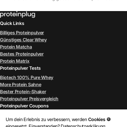
Quick Links
Billiges Proteinpulver
Günstiges Clear Whey
Protein Matcha
Bestes Proteinpulver
Protein Matrix
Proteinpulver Tests
Biotech 100% Pure Whey
More Protein Sahne
Bester Protein-Shaker
Proteinpulver Preisvergleich
Proteinpulver Coupons
ESN Rabattcode August 2026
Um dein Erlebnis zu verbessern, werden
Cookies 🍪
More Rabattcode August 2026
eingesetzt. Einverstanden?
Datenschutzerklärung