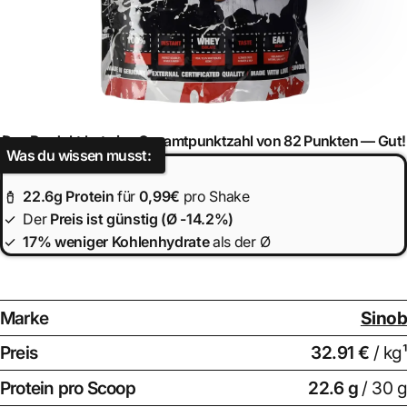
Das Produkt hat eine Gesamtpunktzahl von 82 Punkten —
Gut!
Was du wissen musst:
22.6
g Protein
für
0,99€
pro Shake
Der
Preis ist
günstig (Ø -14.2%)
17% weniger Kohlenhydrate
als der Ø
Marke
Sinob
Preis
32.91 €
/ kg¹
Protein pro Scoop
22.6
g
/ 30 g