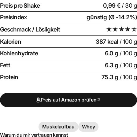
Preis pro Shake
0,99 €
/ 30 g
Preisindex
günstig (Ø -14.2%)
Geschmack / Lösligkeit
★★★★☆
Kalorien
387 kcal
/ 100 g
Kohlenhydrate
6.0 g
/ 100 g
Fett
6.3 g
/ 100 g
Protein
75.3 g
/ 100 g
Preis auf Amazon prüfen
Muskelaufbau
Whey
Warum du mir vertrauen kannst