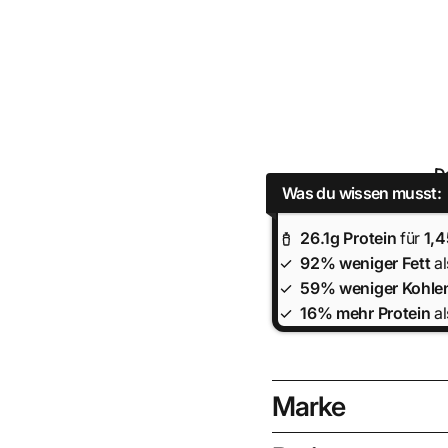
D
Was du wissen musst:
26.1
g Protein
für
1,
92% weniger Fett
al
59% weniger Kohle
16% mehr Protein
al
Marke