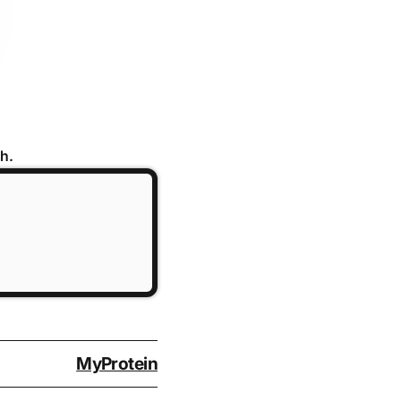
h.
MyProtein