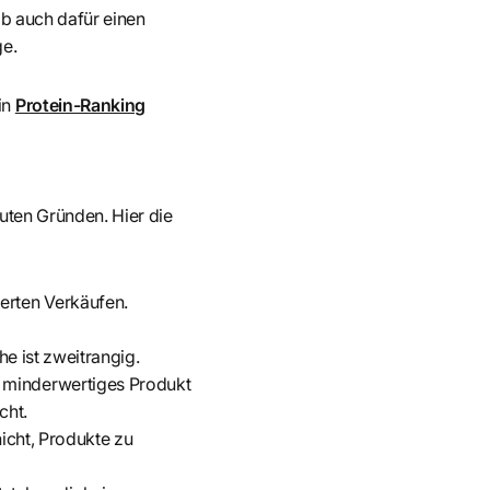
hab auch dafür einen
ge.
in
Protein-Ranking
guten Gründen. Hier die
ierten Verkäufen.
he ist zweitrangig.
n minderwertiges Produkt
cht.
nicht, Produkte zu