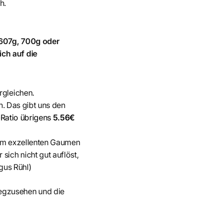
h.
 607g, 700g oder
ch auf die
rgleichen.
en. Das gibt uns den
s-Ratio übrigens
5.56€
inem exzellenten Gaumen
sich nicht gut auflöst,
gus Rühl)
egzusehen und die