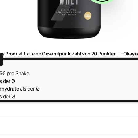
as Produkt hat eine Gesamtpunktzahl von 70 Punkten —
Okayis
45€
pro Shake
s der Ø
nhydrate
als der Ø
s der Ø