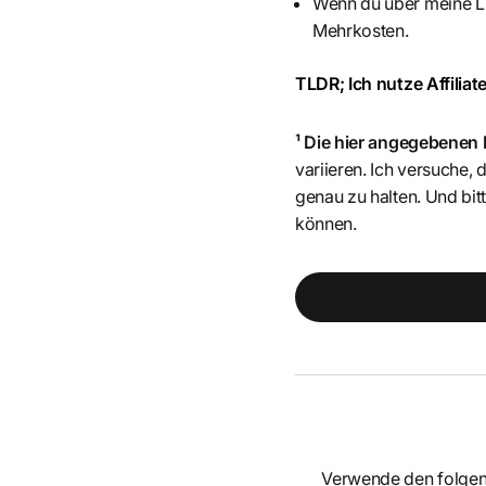
Wenn du über meine Li
Mehrkosten.
TLDR; Ich nutze Affiliate
¹ Die hier angegebenen
variieren. Ich versuche,
genau zu halten. Und b
können.
Verwende den folge