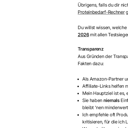
Übrigens, falls du dir nic
Proteinbedarf-Rechner
g
Du willst wissen, welche
2026
mit allen Testsiege
Transparenz
Aus Gründen der Transpar
Fakten dazu:
Als Amazon-Partner und
Affiliate-Links helfen 
Mein Hauptziel ist es, 
Sie haben
niemals
Ein
bleibt 'nen minderwerti
Ich empfehle oft Produk
kritisieren, für die ich