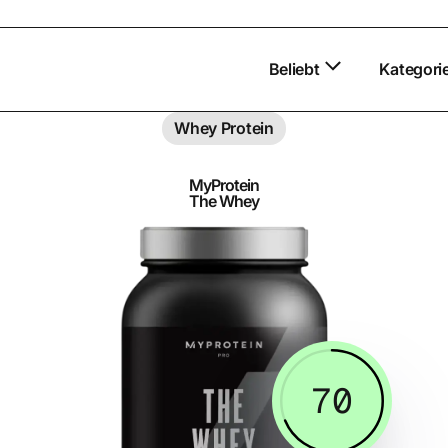
Beliebt
Kategori
Whey Protein
MyProtein
The Whey
70