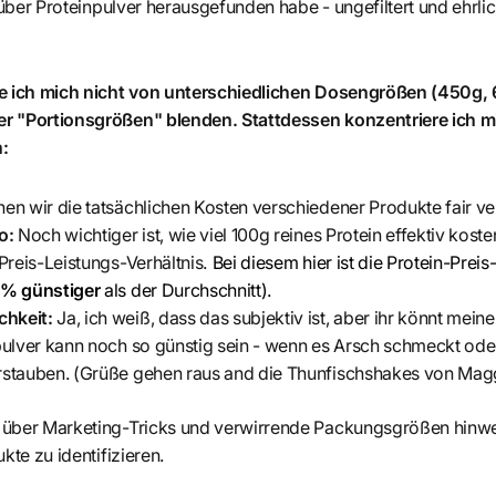
 über Proteinpulver herausgefunden habe - ungefiltert und ehrlic
se ich mich nicht von unterschiedlichen Dosengrößen (450g,
r "Portionsgrößen" blenden. Stattdessen konzentriere ich mi
:
en wir die tatsächlichen Kosten verschiedener Produkte fair ve
io:
Noch wichtiger ist, wie viel 100g reines Protein effektiv kost
 Preis-Leistungs-Verhältnis.
Bei diesem hier ist die Protein-Prei
2% günstiger
als der Durchschnitt)
.
hkeit:
Ja, ich weiß, dass das subjektiv ist, aber ihr könnt me
pulver kann noch so günstig sein - wenn es Arsch schmeckt oder 
rstauben. (Grüße gehen raus and die Thunfischshakes von Mag
 über Marketing-Tricks und verwirrende Packungsgrößen hinw
kte zu identifizieren.