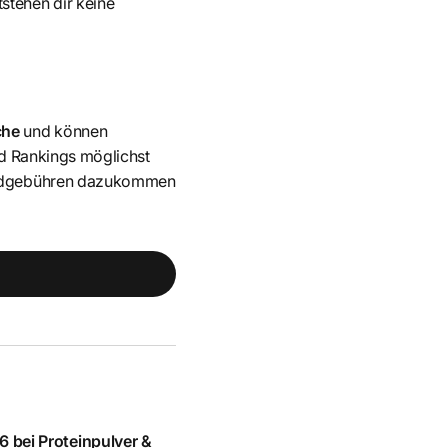
stehen dir keine
che
und können
nd Rankings möglichst
sandgebühren dazukommen
 bei Proteinpulver &