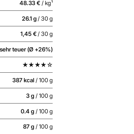
48.33 €
/ kg¹
26.1
g
/ 30 g
1,45 €
/ 30 g
sehr teuer (Ø +26%)
★★★★☆
387 kcal
/ 100 g
3 g
/ 100 g
0.4 g
/ 100 g
87 g
/ 100 g