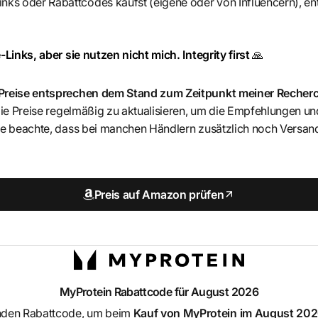
nks oder Rabattcodes kaufst (eigene oder von Influencern), ent
-Links, aber sie nutzen nicht mich. Integrity first
🙏
 Preise entsprechen dem Stand zum Zeitpunkt meiner Recher
 die Preise regelmäßig zu aktualisieren, um die Empfehlungen u
itte beachte, dass bei manchen Händlern zusätzlich noch Ver
Preis auf Amazon prüfen
MyProtein
Rabattcode für August 2026
nden Rabattcode, um beim
Kauf von
MyProtein
im August 2026