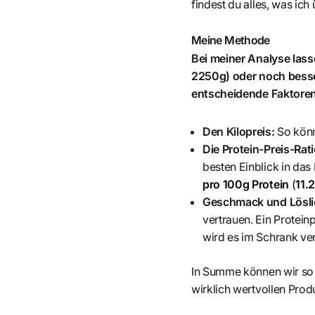
findest du alles, was ich
Meine Methode
Bei meiner Analyse las
2250g) oder noch besse
entscheidende Faktoren
Den Kilopreis:
So könn
Die Protein-Preis-Rat
besten Einblick in das
pro 100g Protein
(
11.
Geschmack und Löslic
vertrauen. Ein Protein
wird es im Schrank ve
In Summe können wir so
wirklich wertvollen Produ