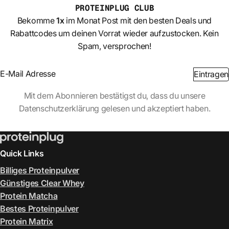
PROTEINPLUG
CLUB
Bekomme
1x
im Monat Post mit den besten Deals und
Rabattcodes um deinen Vorrat wieder aufzustocken. Kein
Spam, versprochen!
Section
Eintragen
Abschnitt
Mit dem Abonnieren bestätigst du, dass du unsere
Datenschutzerklärung gelesen und akzeptiert haben.
Quick Links
Billiges Proteinpulver
Günstiges Clear Whey
Protein Matcha
Bestes Proteinpulver
Protein Matrix