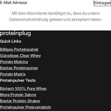
Section
Eintragen
Abschnitt
Mit dem Abonnieren bestätigst du, dass du unsere
Datenschutzerklärung gelesen und akzeptiert haben.
Quick Links
Billiges Proteinpulver
Günstiges Clear Whey
Protein Matcha
Bestes Proteinpulver
Protein Matrix
Proteinpulver Tests
Biotech 100% Pure Whey
More Protein Sahne
Bester Protein-Shaker
Proteinpulver Preisvergleich