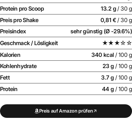
Protein pro Scoop
13.2
g
/ 30 g
Preis pro Shake
0,81 €
/ 30 g
Preisindex
sehr günstig (Ø -29.6%)
Geschmack / Lösligkeit
★★★☆☆
Kalorien
340 kcal
/ 100 g
Kohlenhydrate
23 g
/ 100 g
Fett
3.7 g
/ 100 g
Protein
44 g
/ 100 g
Preis auf Amazon prüfen