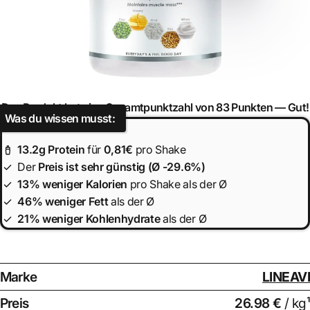
Das Produkt hat eine Gesamtpunktzahl von 83 Punkten —
Gut!
Was du wissen musst:
13.2
g Protein
für
0,81€
pro Shake
Der
Preis ist
sehr günstig (Ø -29.6%)
13% weniger Kalorien
pro Shake als der Ø
46% weniger Fett
als der Ø
21% weniger Kohlenhydrate
als der Ø
Marke
LINEAVI
Preis
26.98 €
/ kg¹