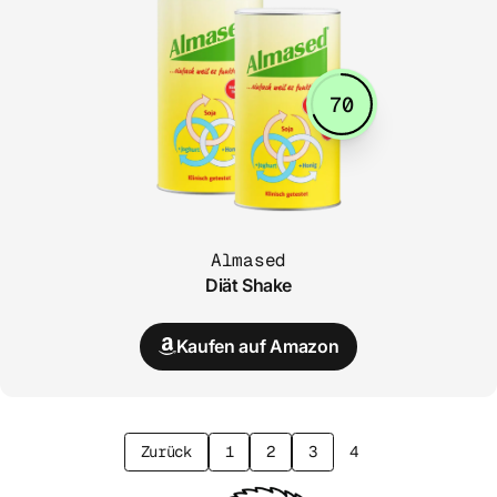
70
Almased
Diät Shake
Kaufen auf Amazon
Zurück
1
2
3
4