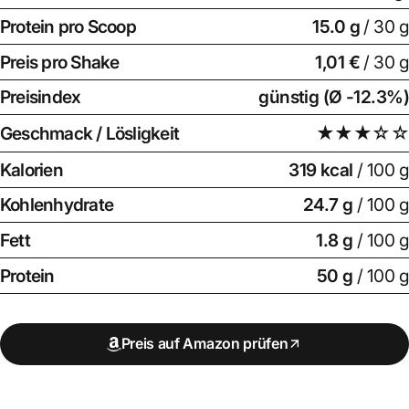
Protein pro Scoop
15.0
g
/ 30 g
Preis pro Shake
1,01 €
/ 30 g
Preisindex
günstig (Ø -12.3%)
Geschmack / Lösligkeit
★★★☆☆
Kalorien
319 kcal
/ 100 g
Kohlenhydrate
24.7 g
/ 100 g
Fett
1.8 g
/ 100 g
Protein
50 g
/ 100 g
Preis auf Amazon prüfen