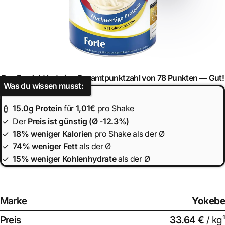
Das Produkt hat eine Gesamtpunktzahl von 78 Punkten —
Gut!
Was du wissen musst:
15.0
g Protein
für
1,01€
pro Shake
Der
Preis ist
günstig (Ø -12.3%)
18% weniger Kalorien
pro Shake als der Ø
74% weniger Fett
als der Ø
15% weniger Kohlenhydrate
als der Ø
Marke
Yokebe
Preis
33.64 €
/ kg¹