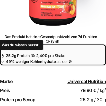
Das Produkt hat eine Gesamtpunktzahl von 74 Punkten —
Okayish.
Was du wissen musst:
25.2
g Protein
für
2,40€
pro Shake
49% weniger Kohlenhydrate
als der Ø
Marke
Universal Nutrition
Preis
79.90 €
/ kg¹
Protein pro Scoop
25.2
g
/ 30 g