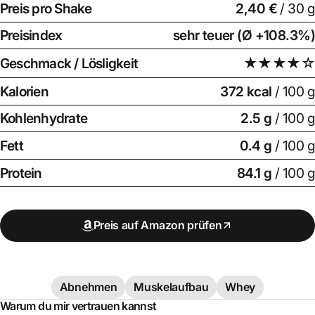
Preis pro Shake
2,40 €
/ 30 g
Preisindex
sehr teuer (Ø +108.3%)
Geschmack / Lösligkeit
★★★★☆
Kalorien
372 kcal
/ 100 g
Kohlenhydrate
2.5 g
/ 100 g
Fett
0.4 g
/ 100 g
Protein
84.1 g
/ 100 g
Preis auf Amazon prüfen
Abnehmen
Muskelaufbau
Whey
Warum du mir vertrauen kannst