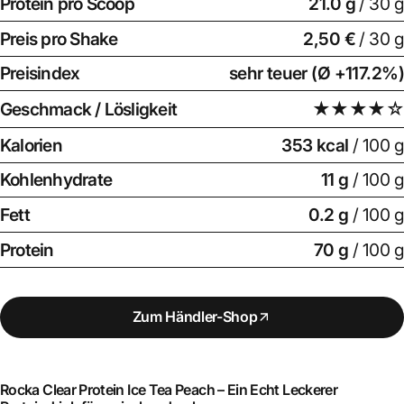
Protein pro Scoop
21.0
g
/ 30 g
Preis pro Shake
2,50 €
/ 30 g
Preisindex
sehr teuer (Ø +117.2%)
Geschmack / Lösligkeit
★★★★☆
Kalorien
353 kcal
/ 100 g
Kohlenhydrate
11 g
/ 100 g
Fett
0.2 g
/ 100 g
Protein
70 g
/ 100 g
Zum Händler-Shop
Rocka Clear Protein Ice Tea Peach – Ein Echt Leckerer