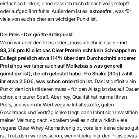
einfach so trinken, ohne dass ich mich danach vollgestopft
oder aufgeblährt fühle. Außerdem ist es
laktosefrei
, was für
viele von euch sicher ein wichtiger Punkt ist.
Der Preis – Der größte Kritikpunkt
Wenn wir über den Preis reden, muss ich ehrlich sein –
mit
83,31€ pro Kilo ist das Clear Protein echt kein Schnäppchen
.
Es liegt preislich etwa 114% über dem Durchschnitt anderer
Proteinpulver (aber auch auf Molkebasis was generell
günstiger ist), die ich getestet habe. Pro Shake (30g) zahlt
ihr etwa 2,50€, was schon ordentlich ist.
Das ist definitiv ein
Punkt, den ich kritisieren muss – für den Alltag ist das auf Dauer
schon ein teurer Spaß. Aber hey, Qualität hat nunmal ihren
Preis, und wenn ihr Wert vegane Inhaltsstoffe, guten
Geschmack und Verträglichkeit legt, dann lohnt sich Investition
meiner Meinung nach, vorallem weil es nicht wirklich viele
vegane Clear Whey Alternativen gibt, vorallem keine die so gut
ist. Trotzdem wäre es schön, wenn Rocka hier den Preis etwas