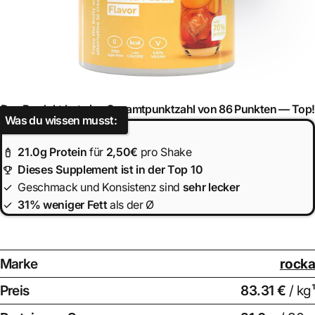
Das Produkt hat eine Gesamtpunktzahl von 86 Punkten —
Top!
Was du wissen musst:
21.0
g Protein
für
2,50€
pro Shake
Dieses Supplement ist in der Top 10
Geschmack und Konsistenz sind
sehr lecker
31% weniger Fett
als der Ø
Marke
rocka
Preis
83.31 €
/ kg¹