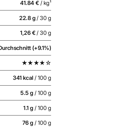
41.84 €
/ kg¹
22.8
g
/ 30 g
1,26 €
/ 30 g
Durchschnitt (+9.1%)
★★★★☆
341 kcal
/ 100 g
5.5 g
/ 100 g
1.1 g
/ 100 g
76 g
/ 100 g