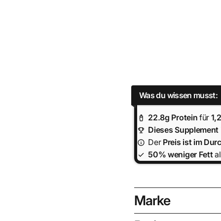
Was du wissen musst:
22.8
g Protein
für
1,
Dieses Supplement i
Der
Preis ist
im Durc
50% weniger Fett
al
Marke