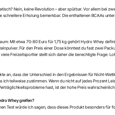
atisch? Nein, keine Revolution – aber spürbar. Vor allem bei zw
ie schnellere Erholung bemerkbar. Die enthaltenen BCAAs unter
aum: Mit etwa 70-80 Euro für 1,75 kg gehört Hydro Whey defini
einpulver. Für den Preis einer Dose könntest du fast zwei Pac
viele Freizeitsportler stellt sich daher die berechtigte Frage: Lo
rkte an, dass der Unterschied in den Ergebnissen für Nicht-We
s ich teilweise zustimmen. Wenn du nicht auf jedes Prozent Le
rträglichkeitsprobleme hast, ist der hohe Preis wahrscheinlich
Hydro Whey greifen?
en Test würde ich sagen, dass dieses Produkt besonders für 