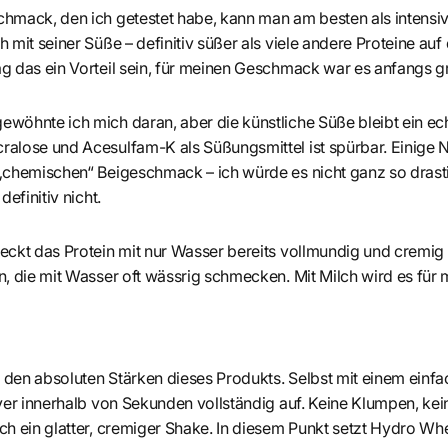
hmack, den ich getestet habe, kann man am besten als intensiv
 mit seiner Süße – definitiv süßer als viele andere Proteine auf
g das ein Vorteil sein, für meinen Geschmack war es anfangs g
wöhnte ich mich daran, aber die künstliche Süße bleibt ein ec
alose und Acesulfam-K als Süßungsmittel ist spürbar. Einige N
„chemischen“ Beigeschmack – ich würde es nicht ganz so drasti
efinitiv nicht.
ckt das Protein mit nur Wasser bereits vollmundig und cremig 
n, die mit Wasser oft wässrig schmecken. Mit Milch wird es fü
u den absoluten Stärken dieses Produkts. Selbst mit einem ein
ver innerhalb von Sekunden vollständig auf. Keine Klumpen, ke
h ein glatter, cremiger Shake. In diesem Punkt setzt Hydro Wh