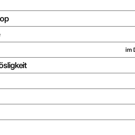
oop
e
im 
sligkeit