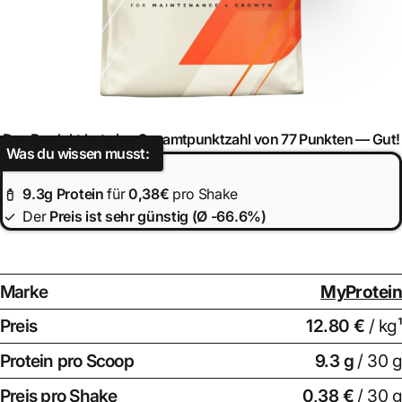
Das Produkt hat eine Gesamtpunktzahl von 77 Punkten —
Gut!
Was du wissen musst:
9.3
g Protein
für
0,38€
pro Shake
Der
Preis ist
sehr günstig (Ø -66.6%)
Marke
MyProtein
Preis
12.80 €
/ kg¹
Protein pro Scoop
9.3
g
/ 30 g
Preis pro Shake
0,38 €
/ 30 g