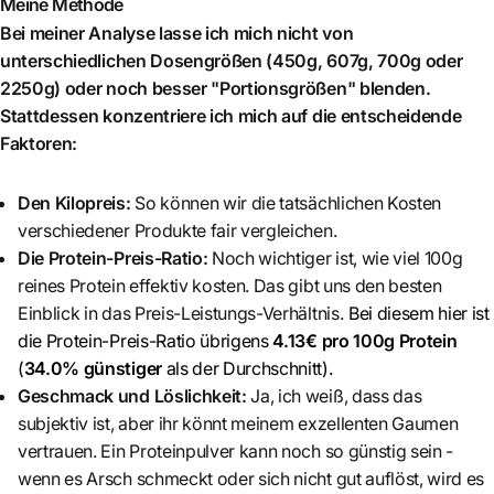
Meine Methode
Bei meiner Analyse lasse ich mich nicht von
unterschiedlichen Dosengrößen (450g, 607g, 700g oder
2250g) oder noch besser "Portionsgrößen" blenden.
Stattdessen konzentriere ich mich auf die entscheidende
Faktoren:
Den Kilopreis:
So können wir die tatsächlichen Kosten
verschiedener Produkte fair vergleichen.
Die Protein-Preis-Ratio:
Noch wichtiger ist, wie viel 100g
reines Protein effektiv kosten. Das gibt uns den besten
Einblick in das Preis-Leistungs-Verhältnis.
Bei diesem hier ist
die Protein-Preis-Ratio übrigens
4.13€ pro 100g Protein
(
34.0% günstiger
als der Durchschnitt)
.
Geschmack und Löslichkeit:
Ja, ich weiß, dass das
subjektiv ist, aber ihr könnt meinem exzellenten Gaumen
vertrauen. Ein Proteinpulver kann noch so günstig sein -
wenn es Arsch schmeckt oder sich nicht gut auflöst, wird es