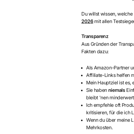
Du willst wissen, welche
2026
mit allen Testsiege
Transparenz
Aus Gründen der Transpar
Fakten dazu:
Als Amazon-Partner und
Affiliate-Links helfen 
Mein Hauptziel ist es, 
Sie haben
niemals
Ein
bleibt 'nen minderwerti
Ich empfehle oft Produk
kritisieren, für die ich
Wenn du über meine Li
Mehrkosten.