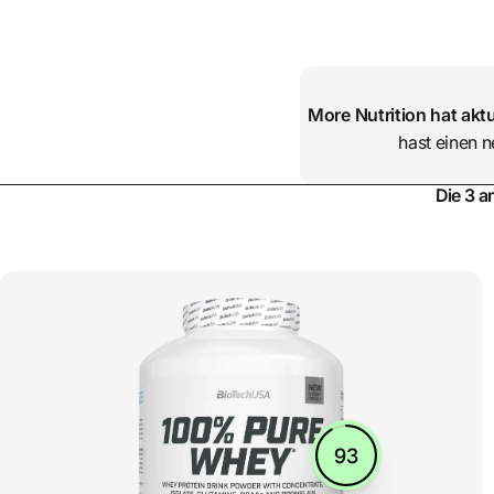
More Nutrition
hat aktu
hast einen n
Die 3 a
93