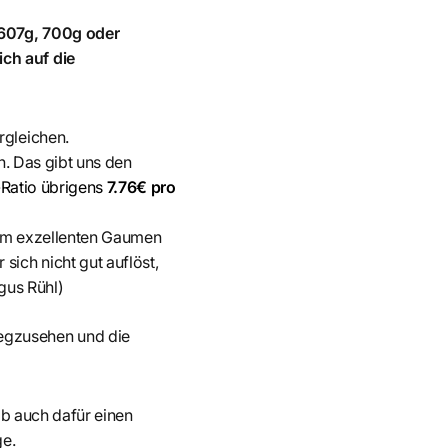
 607g, 700g oder
ch auf die
rgleichen.
en. Das gibt uns den
s-Ratio übrigens
7.76€ pro
inem exzellenten Gaumen
sich nicht gut auflöst,
gus Rühl)
egzusehen und die
hab auch dafür einen
ge.