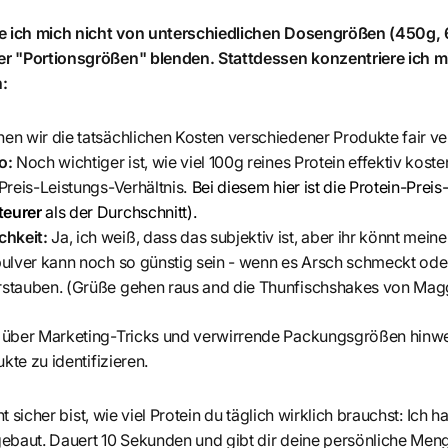
se ich mich nicht von unterschiedlichen Dosengrößen (450g,
r "Portionsgrößen" blenden. Stattdessen konzentriere ich mi
:
en wir die tatsächlichen Kosten verschiedener Produkte fair ve
io:
Noch wichtiger ist, wie viel 100g reines Protein effektiv kost
 Preis-Leistungs-Verhältnis.
Bei diesem hier ist die Protein-Prei
teurer
als der Durchschnitt)
.
hkeit:
Ja, ich weiß, dass das subjektiv ist, aber ihr könnt me
pulver kann noch so günstig sein - wenn es Arsch schmeckt oder 
rstauben. (Grüße gehen raus and die Thunfischshakes von Mag
 über Marketing-Tricks und verwirrende Packungsgrößen hinw
kte zu identifizieren.
ht sicher bist, wie viel Protein du täglich wirklich brauchst: Ich 
ebaut. Dauert 10 Sekunden und gibt dir deine persönliche Men