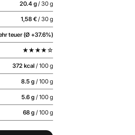
20.4
g
/ 30 g
1,58 €
/ 30 g
ehr teuer (Ø +37.6%)
★★★★☆
372 kcal
/ 100 g
8.5 g
/ 100 g
5.6 g
/ 100 g
68 g
/ 100 g