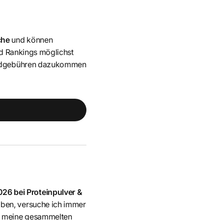
che
und können
nd Rankings möglichst
sandgebühren dazukommen
26 bei Proteinpulver &
haben, versuche ich immer
u
meine gesammelten