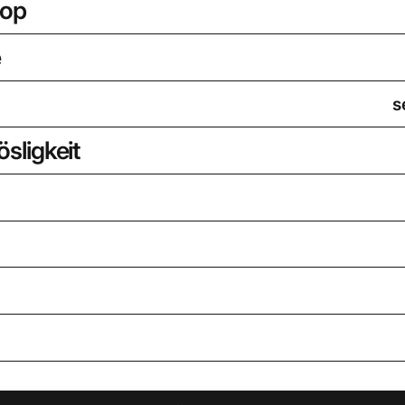
oop
e
s
sligkeit