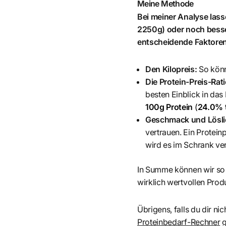
Meine Methode
Bei meiner Analyse las
2250g) oder noch besse
entscheidende Faktoren
Den Kilopreis:
So könn
Die Protein-Preis-Rat
besten Einblick in das
100g Protein
(
24.0% 
Geschmack und Löslic
vertrauen. Ein Protein
wird es im Schrank ve
In Summe können wir so
wirklich wertvollen Produ
Übrigens, falls du dir nic
Proteinbedarf-Rechner
g