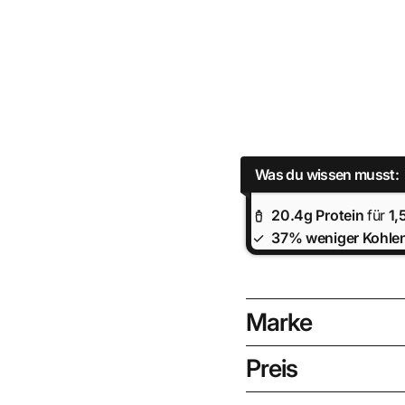
Was du wissen musst:
20.4
g Protein
für
1,
37% weniger Kohle
Marke
Preis