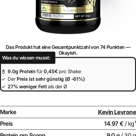
Das Produkt hat eine Gesamtpunktzahl von 74 Punkten —
Okayish.
Was du wissen musst:
9.0
g Protein
für
0,45€
pro Shake
Der
Preis ist
sehr günstig (Ø -61%)
27% weniger Fett
als der Ø
Marke
Kevin Levrone
Preis
14.97 €
/ kg¹
Protein pro Scoop
9.0
g
/ 30 g