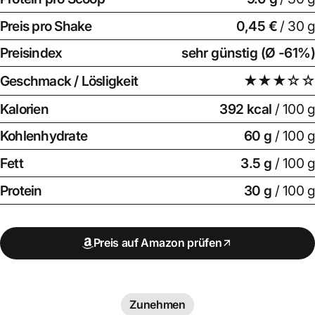
Preis pro Shake
0,45 €
/ 30 g
Preisindex
sehr günstig (Ø -61%)
Geschmack / Lösligkeit
★★★☆☆
Kalorien
392 kcal
/ 100 g
Kohlenhydrate
60 g
/ 100 g
Fett
3.5 g
/ 100 g
Protein
30 g
/ 100 g
Preis auf Amazon prüfen
Zunehmen