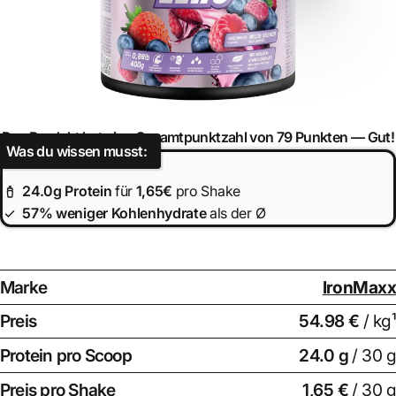
Das Produkt hat eine Gesamtpunktzahl von 79 Punkten —
Gut!
Was du wissen musst:
24.0
g Protein
für
1,65€
pro Shake
57% weniger Kohlenhydrate
als der Ø
Marke
IronMaxx
Preis
54.98 €
/ kg¹
Protein pro Scoop
24.0
g
/ 30 g
Preis pro Shake
1,65 €
/ 30 g