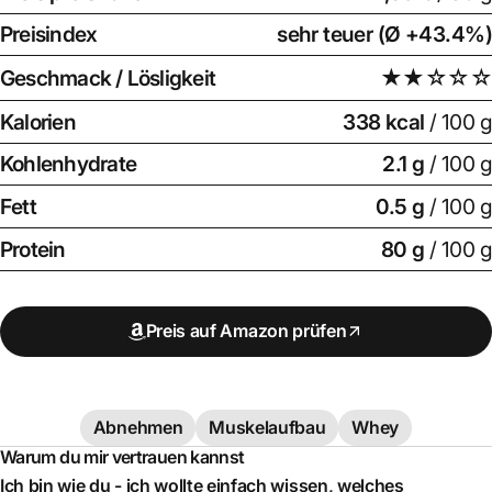
Preisindex
sehr teuer (Ø +43.4%)
Geschmack / Lösligkeit
★★☆☆☆
Kalorien
338 kcal
/ 100 g
Kohlenhydrate
2.1 g
/ 100 g
Fett
0.5 g
/ 100 g
Protein
80 g
/ 100 g
Preis auf Amazon prüfen
Abnehmen
Muskelaufbau
Whey
Warum du mir vertrauen kannst
Ich bin wie du - ich wollte einfach wissen, welches