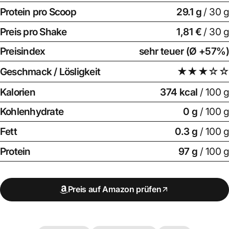
Protein pro Scoop
29.1
g
/ 30 g
Preis pro Shake
1,81 €
/ 30 g
Preisindex
sehr teuer (Ø +57%)
Geschmack / Lösligkeit
★★★☆☆
Kalorien
374 kcal
/ 100 g
Kohlenhydrate
0 g
/ 100 g
Fett
0.3 g
/ 100 g
Protein
97 g
/ 100 g
Preis auf Amazon prüfen