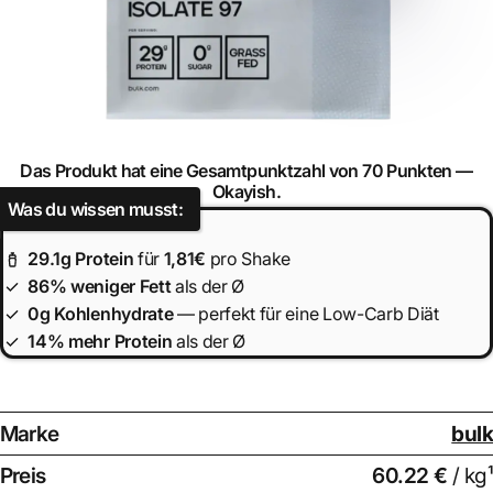
Das Produkt hat eine Gesamtpunktzahl von 70 Punkten —
Okayish.
Was du wissen musst:
29.1
g Protein
für
1,81€
pro Shake
86% weniger Fett
als der Ø
0g Kohlenhydrate
— perfekt für eine Low-Carb Diät
14% mehr Protein
als der Ø
Marke
bulk
Preis
60.22 €
/ kg¹