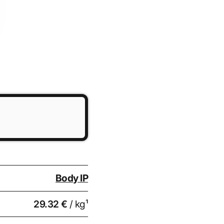
Body IP
29.32 €
/ kg¹