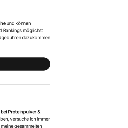
che
und können
nd Rankings möglichst
sandgebühren dazukommen
bei Proteinpulver &
haben, versuche ich immer
u
meine gesammelten