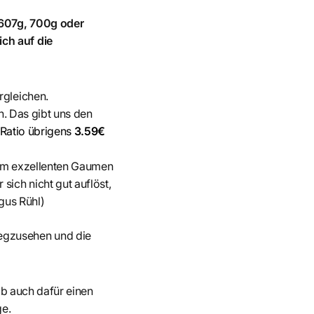
 607g, 700g oder
ch auf die
rgleichen.
en. Das gibt uns den
s-Ratio übrigens
3.59€
inem exzellenten Gaumen
sich nicht gut auflöst,
gus Rühl)
egzusehen und die
hab auch dafür einen
ge.