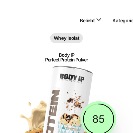
Beliebt
Kategori
Whey Isolat
Body IP
Perfect Protein Pulver
85