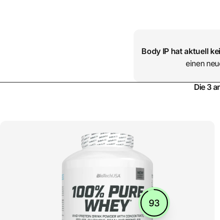
Body IP
hat aktuell k
einen neu
Die 3 a
93