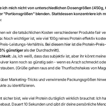
se ich mich nicht von unterschiedlichen Dosengrößen (450g,
r "Portionsgrößen" blenden. Stattdessen konzentriere ich mi
:
en wir die tatsächlichen Kosten verschiedener Produkte fair ve
io:
Noch wichtiger ist, wie viel 100g reines Protein effektiv kost
 Preis-Leistungs-Verhältnis.
Bei diesem hier ist die Protein-Prei
6% günstiger
als der Durchschnitt)
.
hkeit:
Ja, ich weiß, dass das subjektiv ist, aber ihr könnt me
pulver kann noch so günstig sein - wenn es Arsch schmeckt oder 
rstauben. (Grüße gehen raus and die Thunfischshakes von Mag
 über Marketing-Tricks und verwirrende Packungsgrößen hinw
kte zu identifizieren.
ht sicher bist, wie viel Protein du täglich wirklich brauchst: Ich 
ebaut. Dauert 10 Sekunden und gibt dir deine persönliche Men