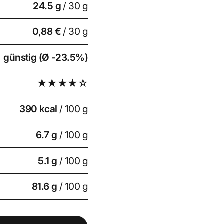
24.5
g
/ 30 g
0,88 €
/ 30 g
günstig (Ø -23.5%)
★★★★☆
390 kcal
/ 100 g
6.7 g
/ 100 g
5.1 g
/ 100 g
81.6 g
/ 100 g