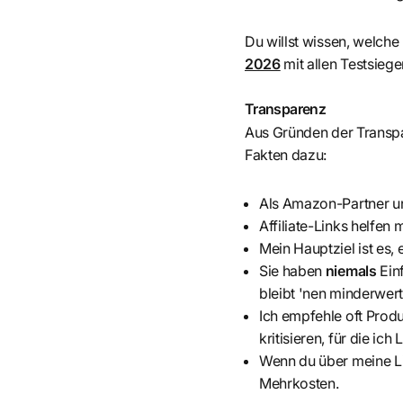
Du willst wissen, welche
2026
mit allen Testsiege
Transparenz
Aus Gründen der Transpar
Fakten dazu:
Als Amazon-Partner und
Affiliate-Links helfen 
Mein Hauptziel ist es, 
Sie haben
niemals
Ein
bleibt 'nen minderwerti
Ich empfehle oft Produk
kritisieren, für die ich
Wenn du über meine Li
Mehrkosten.