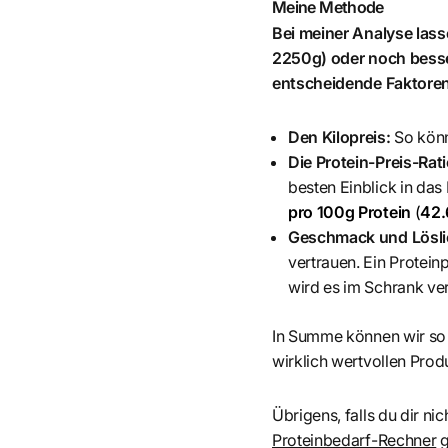
Meine Methode
Bei meiner Analyse las
2250g) oder noch besse
entscheidende Faktoren
Den Kilopreis:
So könn
Die Protein-Preis-Rat
besten Einblick in das
pro 100g Protein
(
42.
Geschmack und Löslic
vertrauen. Ein Protein
wird es im Schrank ve
In Summe können wir so
wirklich wertvollen Produ
Übrigens, falls du dir nic
Proteinbedarf-Rechner
g