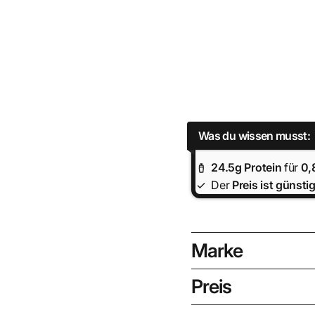
Was du wissen musst:
24.5
g Protein
für
0,
Der
Preis ist
günstig
Marke
Preis