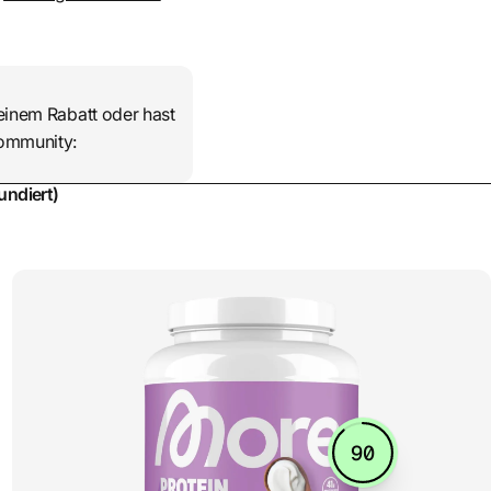
einem Rabatt oder hast
Community:
undiert)
90