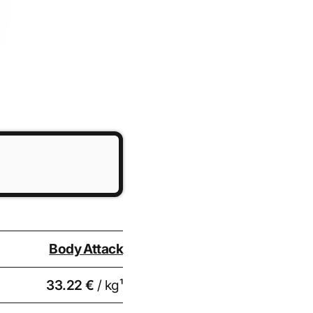
Body Attack
33.22 €
/ kg¹