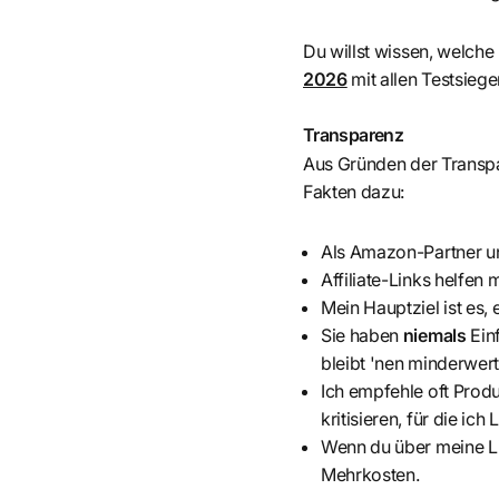
Du willst wissen, welche
2026
mit allen Testsiege
Transparenz
Aus Gründen der Transpar
Fakten dazu:
Als Amazon-Partner und
Affiliate-Links helfen 
Mein Hauptziel ist es, 
Sie haben
niemals
Ein
bleibt 'nen minderwerti
Ich empfehle oft Produk
kritisieren, für die ich
Wenn du über meine Li
Mehrkosten.