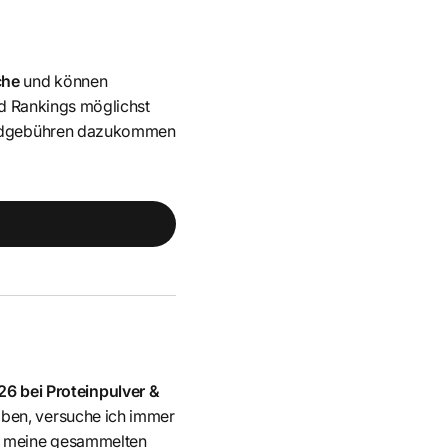
che
und können
nd Rankings möglichst
sandgebühren dazukommen
6 bei Proteinpulver &
haben, versuche ich immer
u
meine gesammelten