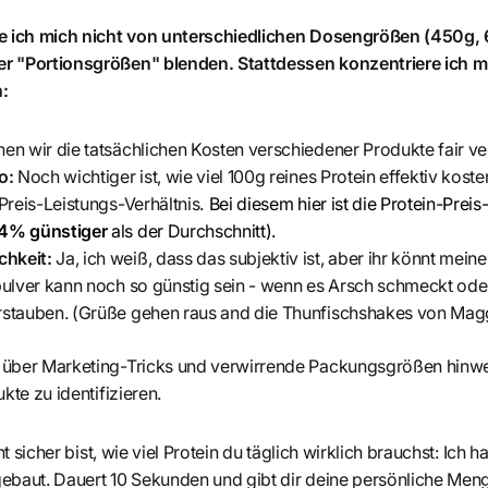
se ich mich nicht von unterschiedlichen Dosengrößen (450g,
r "Portionsgrößen" blenden. Stattdessen konzentriere ich mi
:
en wir die tatsächlichen Kosten verschiedener Produkte fair ve
io:
Noch wichtiger ist, wie viel 100g reines Protein effektiv kost
 Preis-Leistungs-Verhältnis.
Bei diesem hier ist die Protein-Prei
4% günstiger
als der Durchschnitt)
.
hkeit:
Ja, ich weiß, dass das subjektiv ist, aber ihr könnt me
pulver kann noch so günstig sein - wenn es Arsch schmeckt oder 
rstauben. (Grüße gehen raus and die Thunfischshakes von Mag
 über Marketing-Tricks und verwirrende Packungsgrößen hinw
kte zu identifizieren.
ht sicher bist, wie viel Protein du täglich wirklich brauchst: Ich 
ebaut. Dauert 10 Sekunden und gibt dir deine persönliche Men