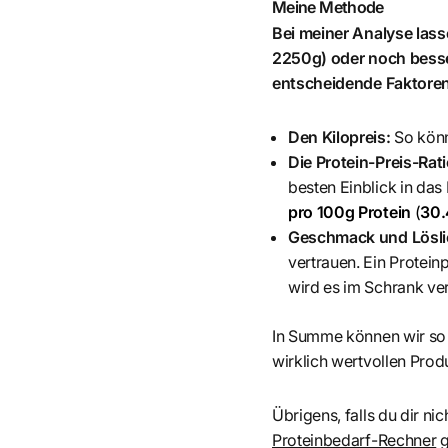
Meine Methode
Bei meiner Analyse las
2250g) oder noch besse
entscheidende Faktoren
Den Kilopreis:
So könn
Die Protein-Preis-Rat
besten Einblick in das
pro 100g Protein
(
30.
Geschmack und Löslic
vertrauen. Ein Protein
wird es im Schrank ve
In Summe können wir so
wirklich wertvollen Produ
Übrigens, falls du dir nic
Proteinbedarf-Rechner
g