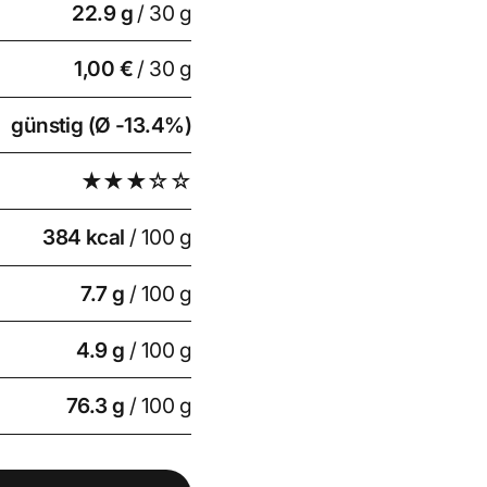
22.9
g
/ 30 g
1,00 €
/ 30 g
günstig (Ø -13.4%)
★★★☆☆
384 kcal
/ 100 g
7.7 g
/ 100 g
4.9 g
/ 100 g
76.3 g
/ 100 g