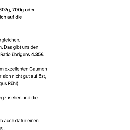
 607g, 700g oder
ch auf die
rgleichen.
en. Das gibt uns den
s-Ratio übrigens
4.35€
inem exzellenten Gaumen
sich nicht gut auflöst,
gus Rühl)
egzusehen und die
hab auch dafür einen
ge.