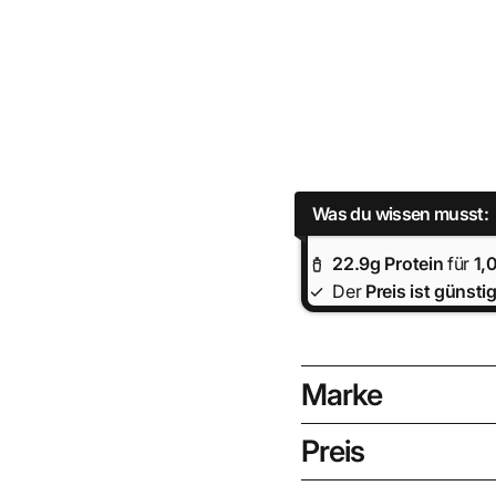
Was du wissen musst:
22.9
g Protein
für
1,
Der
Preis ist
günstig
Marke
Preis