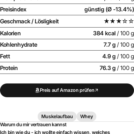
Preisindex
günstig (Ø -13.4%)
Geschmack / Lösligkeit
★★★☆☆
Kalorien
384 kcal
/ 100 g
Kohlenhydrate
7.7 g
/ 100 g
Fett
4.9 g
/ 100 g
Protein
76.3 g
/ 100 g
Preis auf Amazon prüfen
Muskelaufbau
Whey
Warum du mir vertrauen kannst
Ich bin wie du - ich wollte einfach wissen, welches