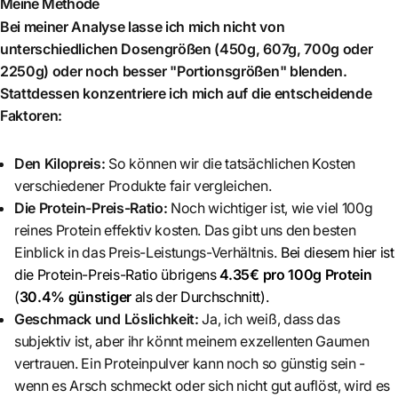
Meine Methode
Bei meiner Analyse lasse ich mich nicht von
unterschiedlichen Dosengrößen (450g, 607g, 700g oder
2250g) oder noch besser "Portionsgrößen" blenden.
Stattdessen konzentriere ich mich auf die entscheidende
Faktoren:
Den Kilopreis:
So können wir die tatsächlichen Kosten
verschiedener Produkte fair vergleichen.
Die Protein-Preis-Ratio:
Noch wichtiger ist, wie viel 100g
reines Protein effektiv kosten. Das gibt uns den besten
Einblick in das Preis-Leistungs-Verhältnis.
Bei diesem hier ist
die Protein-Preis-Ratio übrigens
4.35€ pro 100g Protein
(
30.4% günstiger
als der Durchschnitt)
.
Geschmack und Löslichkeit:
Ja, ich weiß, dass das
subjektiv ist, aber ihr könnt meinem exzellenten Gaumen
vertrauen. Ein Proteinpulver kann noch so günstig sein -
wenn es Arsch schmeckt oder sich nicht gut auflöst, wird es