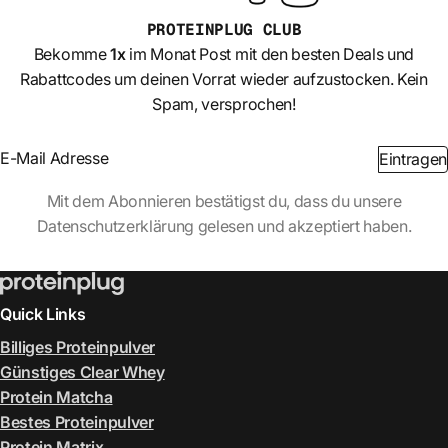
PROTEINPLUG
CLUB
Bekomme
1x
im Monat Post mit den besten Deals und
Rabattcodes um deinen Vorrat wieder aufzustocken. Kein
Spam, versprochen!
Section
Eintragen
Abschnitt
Mit dem Abonnieren bestätigst du, dass du unsere
Datenschutzerklärung gelesen und akzeptiert haben.
Quick Links
Billiges Proteinpulver
Günstiges Clear Whey
Protein Matcha
Bestes Proteinpulver
Protein Matrix