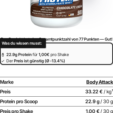
Das Produkt hat eine Gesamtpunktzahl von 77 Punkten —
Gut!
Was du wissen musst:
22.9
g Protein
für
1,00€
pro Shake
Der
Preis ist
günstig (Ø -13.4%)
Marke
Body Attack
Preis
33.22 €
/ kg¹
Protein pro Scoop
22.9
g
/ 30 g
Preis pro Shake
1,00 €
/ 30 g